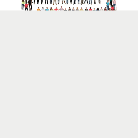
gruppi
IL BROKER
There are more things in heaven and earth,